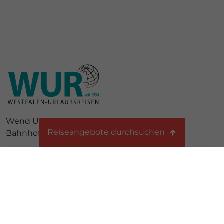
Wend Urlaubsreisen GmbH
Reiseangebote durchsuchen
Bahnhofstraße 14 • 33803 Steinhagen
Alles begann mit der Gründung unseres ersten
Themenreisen
Pauschal & Last Minute
Reisebüros in Bielefeld im Jahr 1954. Aktuell
betreiben wir acht Reisebüros in ganz Ostwestfalen-
Ferienhäuser
Lippe. Zudem bieten wir als Reiseveranstalter
exklusive und besondere Gruppenreisen und
Reiseart
Sonderreisen an. Wann werden Sie WUR-Kunde, der