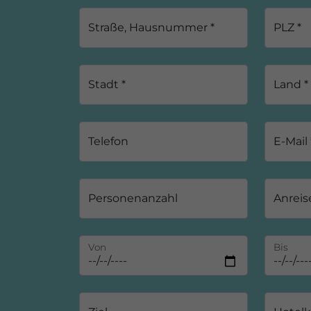
Straße, Hausnummer *
PLZ *
Stadt *
Land *
Telefon
E-Mail 
Personenanzahl
Anreis
Von
Bis