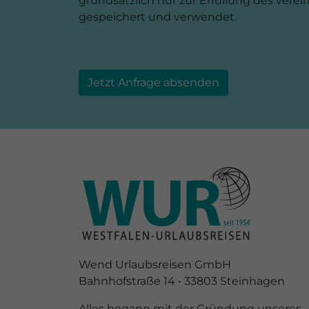
grundsätzlich nur zur Erfüllung des vere
gespeichert und verwendet.
Jetzt Anfrage absenden
Wend Urlaubsreisen GmbH
Bahnhofstraße 14 • 33803 Steinhagen
Alles begann mit der Gründung unseres