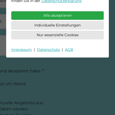
ategorie
finden Sie in der
Datenschutzerklärung
.
Alle akzeptieren
t
Individuelle Einstellungen
Nur essenzielle Cookies
Impressum
|
Datenschutz
|
AGB
nd akzeptiert habe. *
rund um Wend
aktuelle Angebote aus
Daten werden