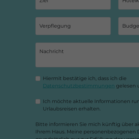
Ziel
Hotelk
Verpflegung
Budge
Nachricht
Hiermit bestätige ich, dass ich die
Datenschutzbestimmungen
gelesen u
Ich möchte aktuelle Informationen 
Urlaubsreisen erhalten.
Bitte informieren Sie mich künftig über 
Ihrem Haus. Meine personenbezogenen 