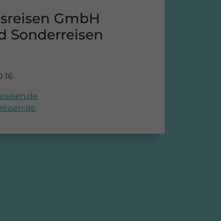
sreisen GmbH
d Sonderreisen
0 16
reisen.de
reisen.de