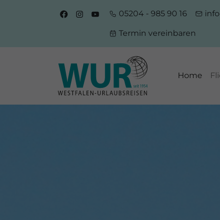
05204 - 985 90 16
inf
Termin vereinbaren
Home
Fl